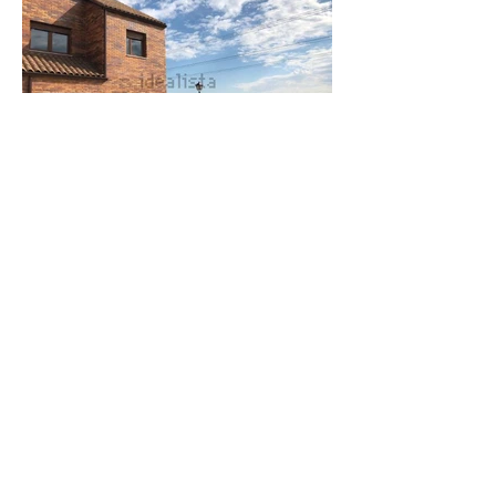
ATENCIÓN AL CLIENTE
Tel:
91-811-77-10
Email:
ventas@hijes.com
LEGALES
Aviso Legal