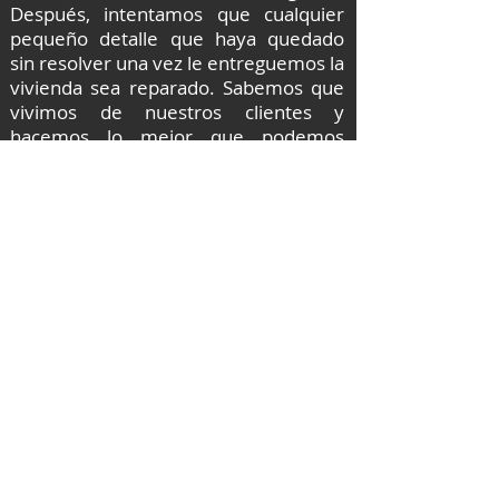
Después, intentamos que cualquier
pequeño detalle que haya quedado
sin resolver una vez le entreguemos la
vivienda sea reparado. Sabemos que
vivimos de nuestros clientes y
hacemos lo mejor que podemos
nuestro trabajo para que queden
contentos, muchos años de
experiencia profesional nos avalan.